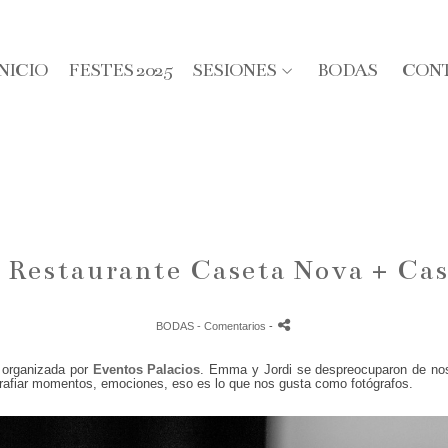
INICIO
FESTES 2025
SESIONES
BODAS
CON
+ Restaurante Caseta Nova + Cas
BODAS
- Comentarios
-
 organizada por
Eventos Palacios
. Emma y Jordi se despreocuparon de noso
ografiar momentos, emociones, eso es lo que nos gusta como fotógrafos.