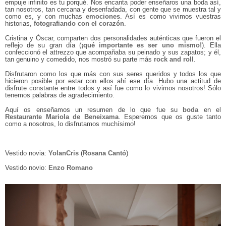
empuje infinito es tu porqué. Nos encanta poder enseñaros una boda así,
tan nosotros, tan cercana y desenfadada, con gente que se muestra tal y
como es, y con muchas
emociones
. Así es como vivimos vuestras
historias,
fotografiando con el corazón
.
Cristina y Óscar, comparten dos personalidades auténticas que fueron el
reflejo de su gran día (
¡qué importante es ser uno mismo!
). Ella
confeccionó el attrezzo que acompañaba su peinado y sus zapatos; y él,
tan genuino y comedido, nos mostró su parte más
rock and roll
.
Disfrutaron como los que más con sus seres queridos y todos los que
hicieron posible por estar con ellos ahí ese día. Hubo una actitud de
disfrute constante entre todos y así fue como lo vivimos nosotros! Sólo
tenemos palabras de agradecimiento.
Aquí os enseñamos un resumen de lo que fue su
boda
en el
Restaurante Mariola de Beneixama
. Esperemos que os guste tanto
como a nosotros, lo disfrutamos muchísimo!
Vestido novia:
YolanCris
(
Rosana Cantó
)
Vestido novio:
Enzo Romano