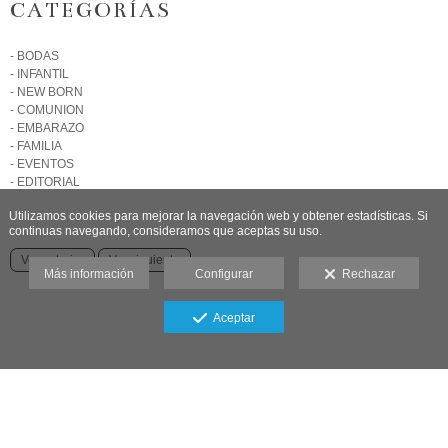
CATEGORÍAS
- BODAS
- INFANTIL
- NEW BORN
- COMUNION
- EMBARAZO
- FAMILIA
- EVENTOS
- EDITORIAL
Utilizamos cookies para mejorar la navegación web y obtener estadísticas. Si
continuas navegando, consideramos que aceptas su uso.
Ver anterior
Ver siguiente
Más información
Configurar
Rechazar
Aceptar