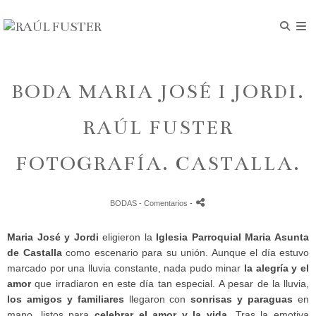
BODA MARIA JOSÉ I JORDI.
RAÚL FUSTER
FOTOGRAFÍA. CASTALLA.
BODAS
- Comentarios
-
Maria José y Jordi
eligieron la
Iglesia Parroquial Maria Asunta
de Castalla
como escenario para su unión. Aunque el día estuvo
marcado por una lluvia constante, nada pudo minar
la alegría y el
amor
que irradiaron en este día tan especial.
A pesar de la lluvia,
los amigos y familiares
llegaron con
sonrisas y paraguas
en
mano, listos para
celebrar el amor y la vida
. Tras la emotiva