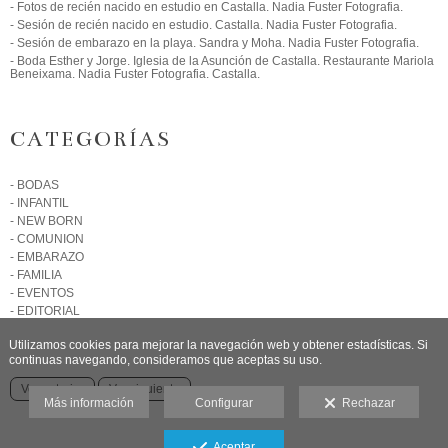
- Fotos de recién nacido en estudio en Castalla. Nadia Fuster Fotografia.
- Sesión de recién nacido en estudio. Castalla. Nadia Fuster Fotografia.
- Sesión de embarazo en la playa. Sandra y Moha. Nadia Fuster Fotografia.
- Boda Esther y Jorge. Iglesia de la Asunción de Castalla. Restaurante Mariola
Beneixama. Nadia Fuster Fotografia. Castalla.
CATEGORÍAS
- BODAS
- INFANTIL
- NEW BORN
- COMUNION
- EMBARAZO
- FAMILIA
- EVENTOS
- EDITORIAL
Utilizamos cookies para mejorar la navegación web y obtener estadísticas. Si
continuas navegando, consideramos que aceptas su uso.
Ver anterior
Ver siguiente
Más información
Configurar
Rechazar
Aceptar