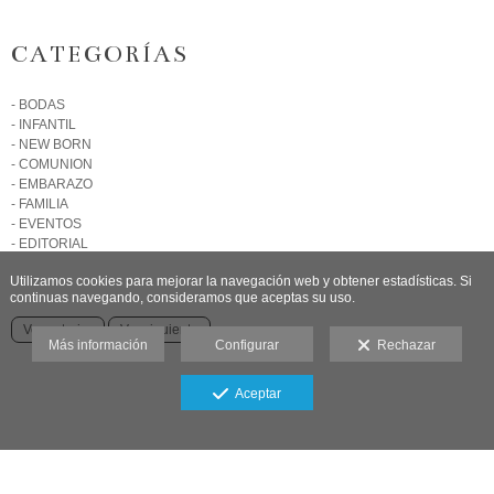
CATEGORÍAS
- BODAS
- INFANTIL
- NEW BORN
- COMUNION
- EMBARAZO
- FAMILIA
- EVENTOS
- EDITORIAL
Utilizamos cookies para mejorar la navegación web y obtener estadísticas. Si
continuas navegando, consideramos que aceptas su uso.
Ver anterior
Ver siguiente
Más información
Configurar
Rechazar
Aceptar