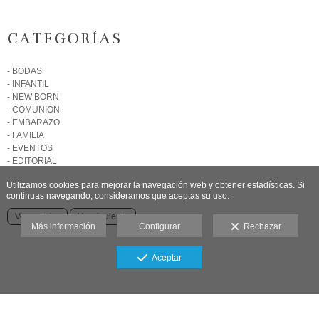
CATEGORÍAS
- BODAS
- INFANTIL
- NEW BORN
- COMUNION
- EMBARAZO
- FAMILIA
- EVENTOS
- EDITORIAL
Utilizamos cookies para mejorar la navegación web y obtener estadísticas. Si
continuas navegando, consideramos que aceptas su uso.
Ver anterior
Ver siguiente
Más información
Configurar
Rechazar
Aceptar