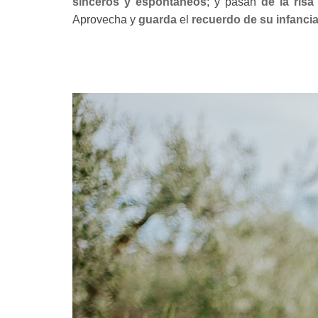
sinceros y espontáneos
; y pasan
de la risa 
Aprovecha y
guarda
el
recuerdo de su infanci