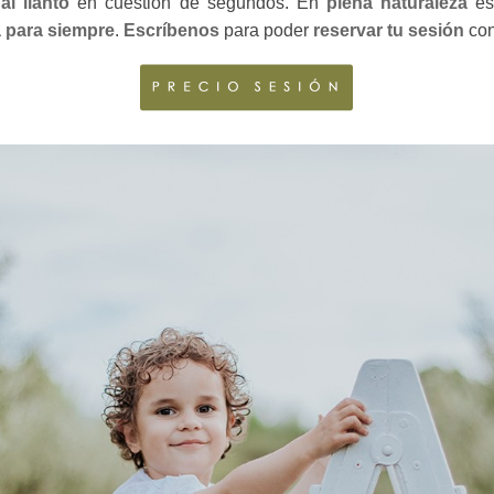
al llanto
en cuestión de segundos. En
plena naturaleza
es 
a para siempre
.
Escríbenos
para poder
reservar tu sesión
con