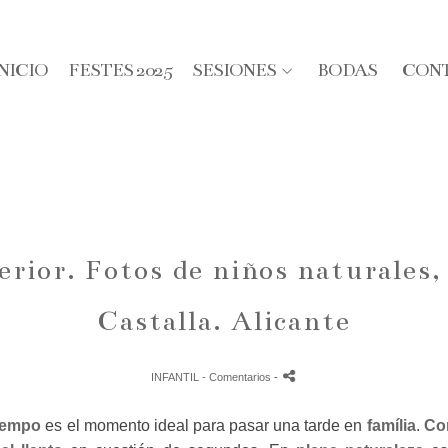
INICIO
FESTES 2025
SESIONES
BODAS
CON
erior. Fotos de niños naturales,
Castalla. Alicante
INFANTIL
- Comentarios
-
iempo
es el momento ideal para pasar una tarde en
família
.
Con