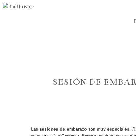
SESIÓN DE EMBA
Las
sesiones de embarazo
son
muy especiales
. 
conocerle. Con
Gemma y Ramón
mantenemos un
ví