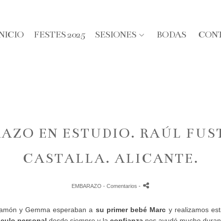
INICIO
FESTES 2025
SESIONES
BODAS
CON
RAZO EN ESTUDIO. RAÚL FUS
CASTALLA. ALICANTE.
EMBARAZO
- Comentarios
-
Ramón y Gemma esperaban a
su primer bebé Marc
y realizamos es
nculo personal
desde siempre y la
confianza
nos ayudó mucho durant