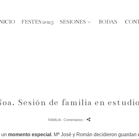
INICIO
FESTES 2025
SESIONES
BODAS
CON
Noa. Sesión de familia en estudio
FAMILIA
- Comentarios
-
s un
momento especial
. Mª José y Román decidieron guardan 