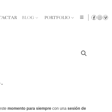
TACTAR
BLOG
PORTFOLIO
.
este
mo
mento para siempre
con una
sesión de