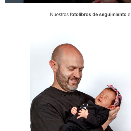
N
uestros
fotolibros de seguimiento
e