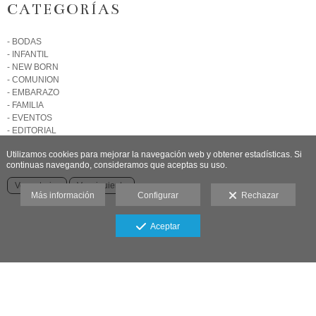
CATEGORÍAS
- BODAS
- INFANTIL
- NEW BORN
- COMUNION
- EMBARAZO
- FAMILIA
- EVENTOS
- EDITORIAL
Utilizamos cookies para mejorar la navegación web y obtener estadísticas. Si
continuas navegando, consideramos que aceptas su uso.
Ver anterior
Ver siguiente
Más información
Configurar
Rechazar
Aceptar